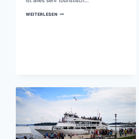
ist alles sehr touristisch…
KANADA
WEITERLESEN
–
NIAGARA
FÄLLE