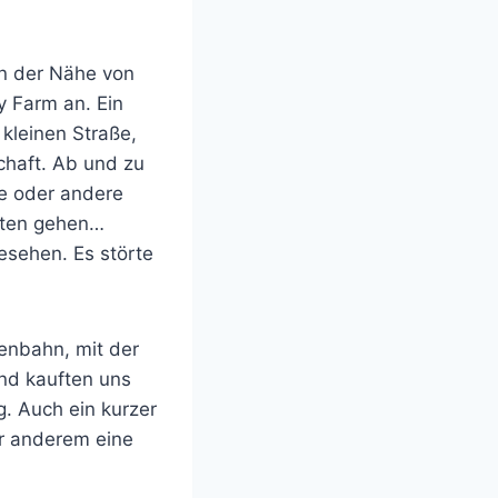
in der Nähe von
y Farm an. Ein
kleinen Straße,
chaft. Ab und zu
ne oder andere
eiten gehen…
esehen. Es störte
senbahn, mit der
nd kauften uns
g. Auch ein kurzer
r anderem eine