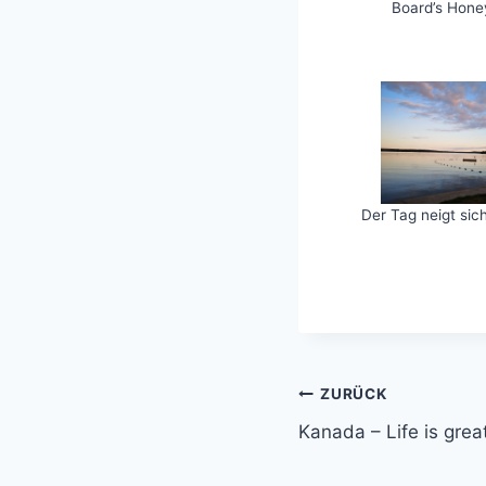
Board’s Hone
Der Tag neigt si
Beitragsnavi
ZURÜCK
Kanada – Life is grea