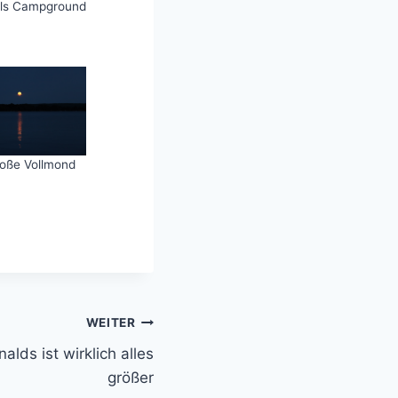
ills Campground
roße Vollmond
WEITER
lds ist wirklich alles
größer