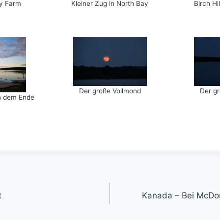
y Farm
Kleiner Zug in North Bay
Birch H
Der große Vollmond
Der g
ch dem Ende
gation
t
Kanada – Bei McDona