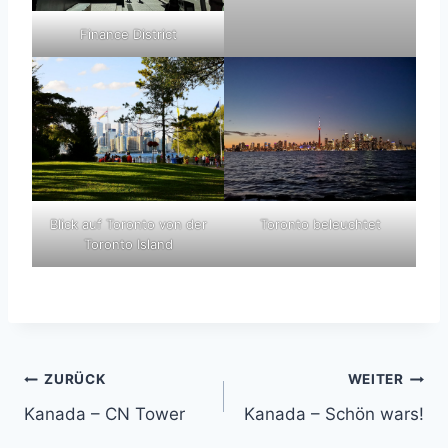
Finance District
Blick auf Toronto von der
Toronto beleuchtet
Toronto Island
Beitragsnavigation
ZURÜCK
WEITER
Kanada – CN Tower
Kanada – Schön wars!