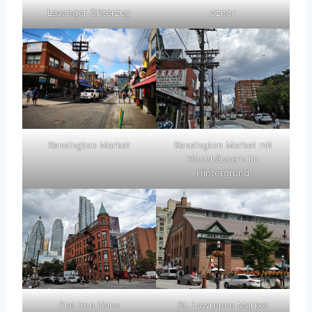
oznor
Laaanger Güterzug
Kensington Market
Kensington Market mit
Hochhäusern im
Hintergrund
St. Lawrence Market
Flat Iron Haus